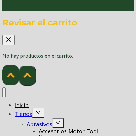
Revisar el carrito
No hay productos en el carrito.
Inicio
Alternar
Tienda
menú
hijo
Alternar
Abrasivos
menú
Accesorios Motor Tool
hijo