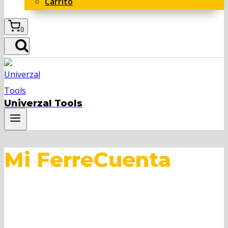
Carrito
0
Univerzal Tools
Mi FerreCuenta