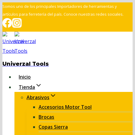
Saltar
Somos uno de los principales Importadores de herramientas y
artículos para ferretería del país. Conoce nuestras redes sociales.
al
contenido
Univerzal Tools
Inicio
Tienda
Abrasivos
Accesorios Motor Tool
Brocas
Copas Sierra