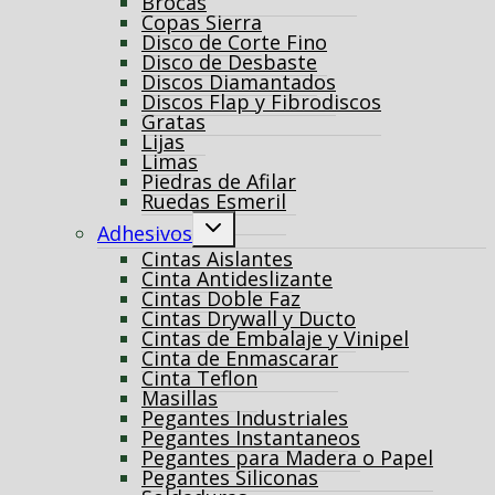
Brocas
Copas Sierra
Disco de Corte Fino
Disco de Desbaste
Discos Diamantados
Discos Flap y Fibrodiscos
Gratas
Lijas
Limas
Piedras de Afilar
Ruedas Esmeril
Alternar
Adhesivos
menú
Cintas Aislantes
hijo
Cinta Antideslizante
Cintas Doble Faz
Cintas Drywall y Ducto
Cintas de Embalaje y Vinipel
Cinta de Enmascarar
Cinta Teflon
Masillas
Pegantes Industriales
Pegantes Instantaneos
Pegantes para Madera o Papel
Pegantes Siliconas