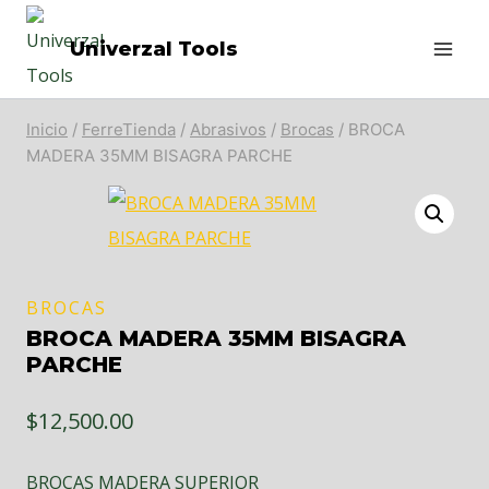
Saltar
Univerzal Tools
al
contenido
Inicio
/
FerreTienda
/
Abrasivos
/
Brocas
/
BROCA
MADERA 35MM BISAGRA PARCHE
BROCAS
BROCA MADERA 35MM BISAGRA
PARCHE
$
12,500.00
BROCAS MADERA SUPERIOR