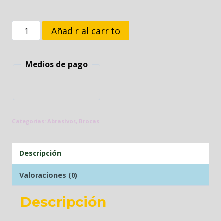
BROCA
Añadir al carrito
MADERA
35MM
Medios de pago
BISAGRA
PARCHE
cantidad
Categorías:
Abrasivos
,
Brocas
Descripción
Valoraciones (0)
Descripción