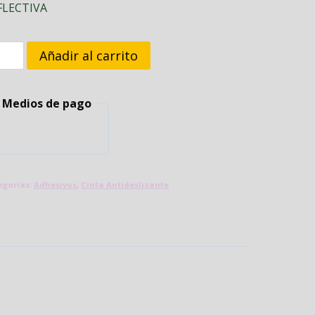
FLECTIVA
NTA
Añadir al carrito
TIDESLIZANTE
Medios de pago
M
S
egorías:
Adhesivos
,
Cinta Antideslizante
FLECTIVA
tidad