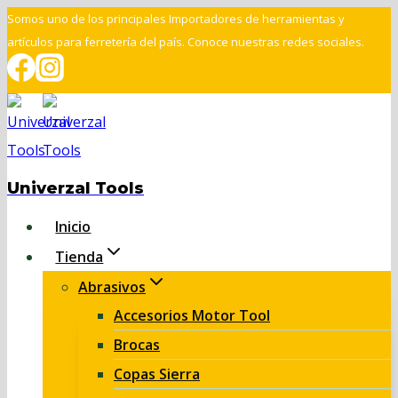
Saltar
Somos uno de los principales Importadores de herramientas y
artículos para ferretería del país. Conoce nuestras redes sociales.
al
contenido
Univerzal Tools
Inicio
Tienda
Abrasivos
Accesorios Motor Tool
Brocas
Copas Sierra