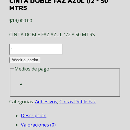
CINTA DOBLE FAZ AZUL 1/2 * 50
MTRS
$
19,000.00
CINTA DOBLE FAZ AZUL 1/2 * 50 MTRS
CINTA
DOBLE
Añadir al carrito
FAZ
Medios de pago
AZUL
1/2
*
Categorías:
Adhesivos
,
Cintas Doble Faz
50
MTRS
Descripción
cantidad
Valoraciones (0)