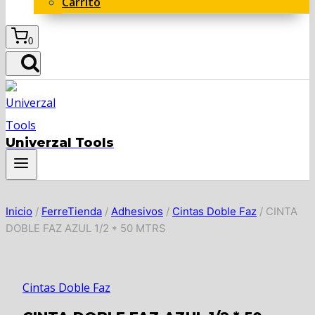
Carrito
0
Univerzal Tools
Inicio
/
FerreTienda
/
Adhesivos
/
Cintas Doble Faz
/
CINTA
DOBLE FAZ AZUL 1/2 * 50 MTRS
Cintas Doble Faz