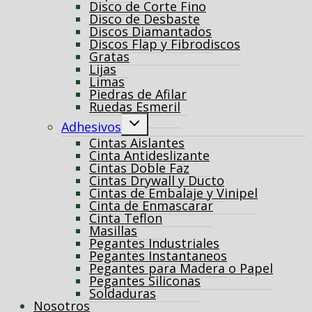
Disco de Corte Fino
Disco de Desbaste
Discos Diamantados
Discos Flap y Fibrodiscos
Gratas
Lijas
Limas
Piedras de Afilar
Ruedas Esmeril
Alternar
Adhesivos
menú
Cintas Aislantes
hijo
Cinta Antideslizante
Cintas Doble Faz
Cintas Drywall y Ducto
Cintas de Embalaje y Vinipel
Cinta de Enmascarar
Cinta Teflon
Masillas
Pegantes Industriales
Pegantes Instantaneos
Pegantes para Madera o Papel
Pegantes Siliconas
Soldaduras
Nosotros