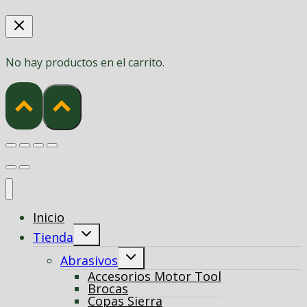
No hay productos en el carrito.
Inicio
Alternar
Tienda
menú
hijo
Alternar
Abrasivos
menú
Accesorios Motor Tool
hijo
Brocas
Copas Sierra