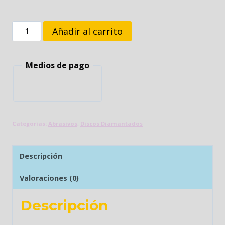
DISCO
Añadir al carrito
DIAMANTADO
SEGMENTADO
Medios de pago
7"
ABRACOL
cantidad
Categorías:
Abrasivos
,
Discos Diamantados
Descripción
Valoraciones (0)
Descripción