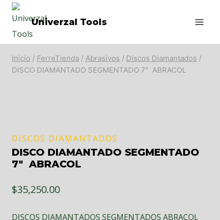
Saltar
Univerzal Tools
al
contenido
Inicio
/
FerreTienda
/
Abrasivos
/
Discos Diamantados
/
DISCO DIAMANTADO SEGMENTADO 7″ ABRACOL
DISCOS DIAMANTADOS
DISCO DIAMANTADO SEGMENTADO
7″ ABRACOL
$
35,250.00
DISCOS DIAMANTADOS SEGMENTADOS ABRACOL