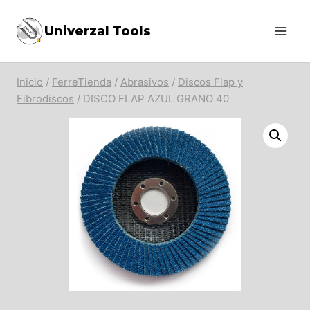
Saltar
Univerzal Tools
al
contenido
Inicio
/
FerreTienda
/
Abrasivos
/
Discos Flap y
Fibrodiscos
/
DISCO FLAP AZUL GRANO 40