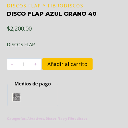
DISCOS FLAP Y FIBRODISCOS
DISCO FLAP AZUL GRANO 40
$
2,200.00
DISCOS FLAP
DISCO
Añadir al carrito
FLAP
AZUL
Medios de pago
GRANO
40
cantidad
Categorías:
Abrasivos
,
Discos Flap y Fibrodiscos