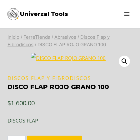
Saltar
Univerzal Tools
al
contenido
Inicio
/
FerreTienda
/
Abrasivos
/
Discos Flap y
Fibrodiscos
/
DISCO FLAP ROJO GRANO 100
DISCOS FLAP Y FIBRODISCOS
DISCO FLAP ROJO GRANO 100
$
1,600.00
DISCOS FLAP