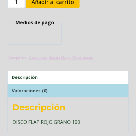
DISCO
Añadir al carrito
FLAP
ROJO
Medios de pago
GRANO
100
cantidad
Categorías:
Abrasivos
,
Discos Flap y Fibrodiscos
Descripción
Valoraciones (0)
Descripción
DISCO FLAP ROJO GRANO 100