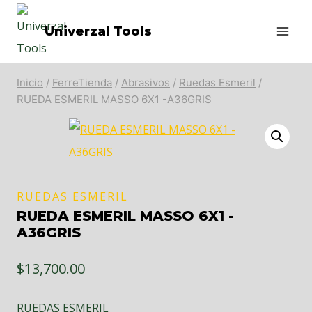
Saltar
Univerzal Tools
al
contenido
Inicio
/
FerreTienda
/
Abrasivos
/
Ruedas Esmeril
/
RUEDA ESMERIL MASSO 6X1 -A36GRIS
RUEDAS ESMERIL
RUEDA ESMERIL MASSO 6X1 -
A36GRIS
$
13,700.00
RUEDAS ESMERIL