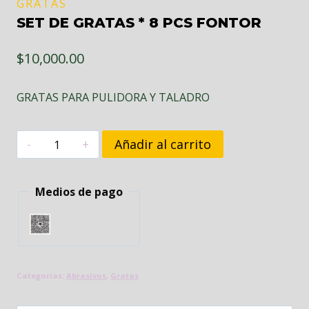
GRATAS
SET DE GRATAS * 8 PCS FONTOR
$
10,000.00
GRATAS PARA PULIDORA Y TALADRO
SET
Añadir al carrito
DE
GRATAS
Medios de pago
*
8
PCS
FONTOR
Categorías:
Abrasivos
,
Gratas
cantidad