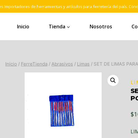
s Importadores de herramientas y artículos para ferretería del país. Con
Inicio
Tienda
Nosotros
Co
Inicio
/
FerreTienda
/
Abrasivos
/
Limas
/
SET DE LIMAS PARA
LI
SE
P
$
1
LI