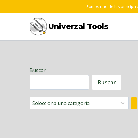
Saltar
Somos uno de los principale
al
contenido
Univerzal Tools
Buscar
Buscar
Selecciona
una
categoría