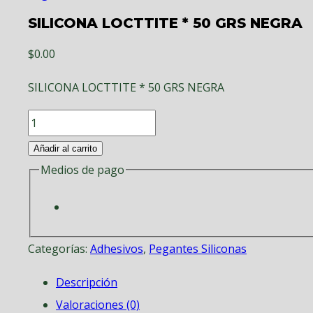
SILICONA LOCTTITE * 50 GRS NEGRA
$
0.00
SILICONA LOCTTITE * 50 GRS NEGRA
SILICONA
LOCTTITE
Añadir al carrito
*
Medios de pago
50
GRS
NEGRA
Categorías:
Adhesivos
,
Pegantes Siliconas
cantidad
Descripción
Valoraciones (0)