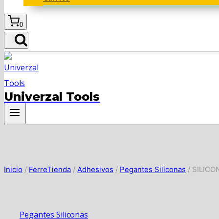
0
Univerzal Tools
Inicio
/
FerreTienda
/
Adhesivos
/
Pegantes Siliconas
/
SILICO
Pegantes Siliconas